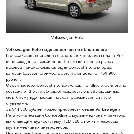
Volkswagen Polo
Volkswagen Polo подешевел после обновлений
В российский автосалонах стартовали продажи седана Polo
по неожиданно низкой цене. На отечественный рынок
наконец пришла комплектация Conceptline, благодаря
которой базовая стоимость авто начинается от 469 900
рублей.
Объем мотора Conceptline, так же как Trendline и Comfortline,
составляет 1,6 л и обладает мощностью в 85 лошадиных
сил. К нему идет механическая трансмиссия с пятью
ступенями.
За 544 900 рублей можно приобрести
седан Volkswagen
Polo
комплектации Conceptline с мультимедийным пакетом,
включающим аудиосистему RCD 320 с полным набором
мультимедийных интерфейсов.
При покупке Trendline можно заказать пакеты «Комфорт» (с