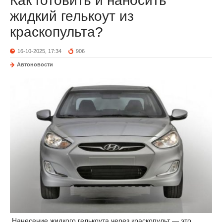
Как готовить и наносить
жидкий гелькоут из
краскопульта?
16-10-2025, 17:34
906
Автоновости
Нанесение жидкого гелькоута через краскопульт — это