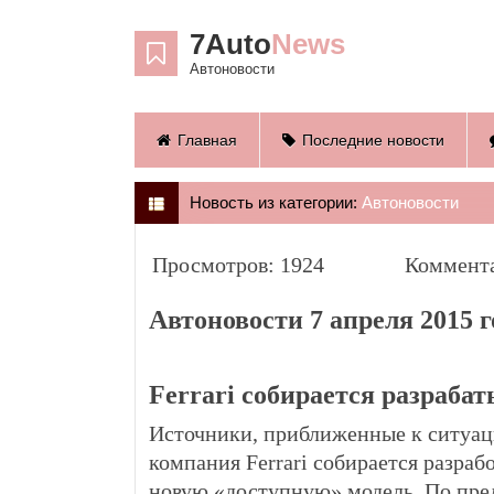
7Auto
News
Автоновости
Главная
Последние новости
Новость из категории:
Автоновости
Просмотров: 1924
Коммента
Автоновости 7 апреля 2015 г
Ferrari собирается разраба
Источники, приближенные к ситуаци
компания Ferrari собирается разраб
новую «доступную» модель. По пре