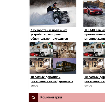
7 хитростей и полезных
ТОП-10 самы
устройств, которые
привлекател
обязательно пригодятся
мнению женщ
зимой поклонникам
квадроциклов
10 самых дорогих и
10 самых дор
роскошных автофургонов в
роскошных а
мире
мире
Комментарии